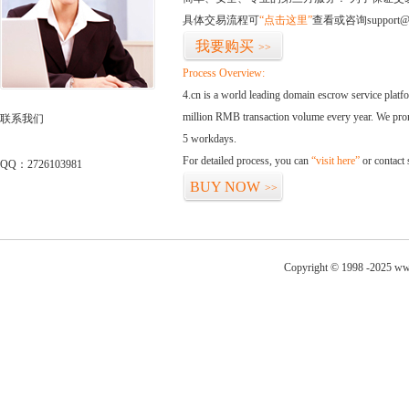
具体交易流程可
“点击这里”
查看或咨询support@
我要购买
>>
Process Overview:
4.cn is a world leading domain escrow service plat
million RMB transaction volume every year. We promi
联系我们
5 workdays.
For detailed process, you can
“visit here”
or contact
QQ：2726103981
BUY NOW
>>
Copyright © 1998 -2025 www