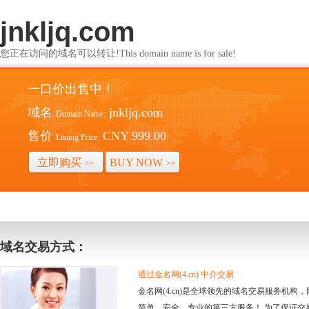
jnkljq.com
您正在访问的域名可以转让!This domain name is for sale!
一口价出售中！
域名
jnkljq.com
Domain Name:
售价
CNY 999.00
Listing Price:
立即购买
BUY NOW
>>
>>
域名交易方式：
通过金名网(4.cn) 中介交易
金名网(4.cn)是全球领先的域名交易服务机
简单、安全、专业的第三方服务！ 为了保证交